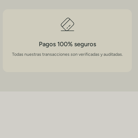
lavado.
 a 6:00 pm, sábados y domingos no cuenta como día hábil; en
es.
Pagos 100% seguros
Todas
nuestras
transacciones
son
verificadas y auditadas.