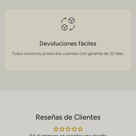
 que algunas telas pueden presentar encogimiento en el primer 
 de transporte ENVIA de lunes a viernes en horarios de 8:00 am
roceso de reexpedición y podrá tomar hasta
3 hábiles adicional
Devoluciones fáciles
Todos nuestros productos cuentan con garantía de 30 días.
el tiempo de entrega se ampliará de
1 o 3 días hábiles extra.
Reseñas de Clientes
Sé el primero en escribir una reseña