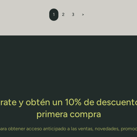
1
2
3
>
rate y obtén un 10% de descuent
primera compra
para obtener acceso anticipado a las ventas, novedades, promo