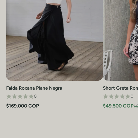
Falda Roxana Plane Negra
Short Greta Ro
Vista rápida
0
0
$169.000 COP
$49.500 COP
$