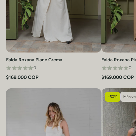
Falda Roxana Plane Crema
Falda Roxana P
Vista rápida
0
0
$169.000 COP
$169.000 COP
-50%
Más ve