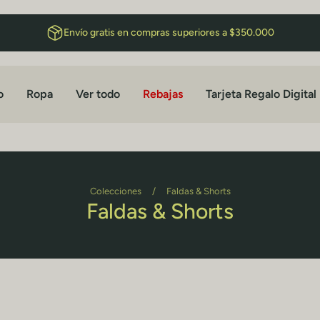
Envío gratis en compras superiores a $350.000
o
Ropa
Ver todo
Rebajas
Tarjeta Regalo Digital
Colecciones
/
Faldas & Shorts
Faldas & Shorts