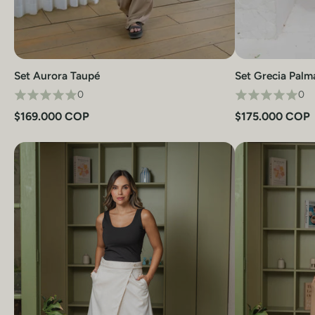
Set Aurora Taupé
Set Grecia Palm
Vista rápida
0
0
$169.000 COP
$175.000 COP