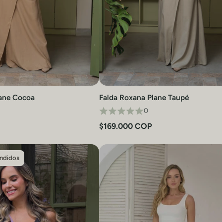
lane Cocoa
Falda Roxana Plane Taupé
Vista rápida
Vista rápida
0
$169.000 COP
ndidos